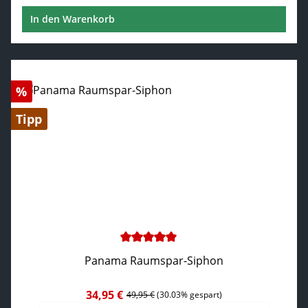
In den Warenkorb
Rabatt
%
Tipp
Durchschnittliche Bewertung von 5 von 5 Sternen
Panama Raumspar-Siphon
34,95 €
Verkaufspreis:
Regulärer Preis:
49,95 €
(30.03% gespart)