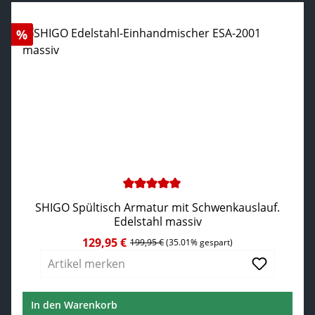
Rabatt
%
Durchschnittliche Bewertung von 5 von 5 Sternen
SHIGO Spültisch Armatur mit Schwenkauslauf.
Edelstahl massiv
129,95 €
Verkaufspreis:
Regulärer Preis:
199,95 €
(35.01% gespart)
Artikel merken
In den Warenkorb