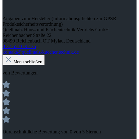
Angaben zum Hersteller (Informationspflichten zur GPSR
Produktsicherheitsverordnung)
Quellmalz Haus- und Küchentechnik Vertriebs GmbH
Reichenbacher Straße 22
08499 Reichenbach OT Mylau, Deutschland
0 37 65 / 6 92 35
kontakt@quellmalz-kuechentechnik.de
Menü schließen
von Bewertungen
Durchschnittliche Bewertung von 0 von 5 Sternen