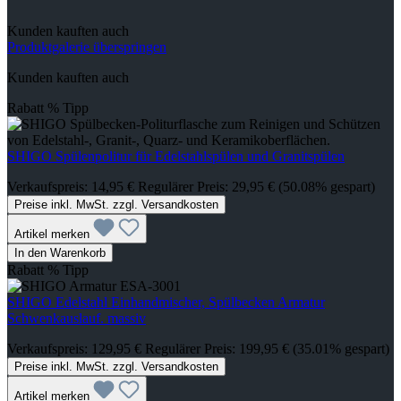
Kunden kauften auch
Produktgalerie überspringen
Kunden kauften auch
Rabatt
%
Tipp
SHIGO Spülenpolitur für Edelstahlspülen und Granitspülen
Verkaufspreis:
14,95 €
Regulärer Preis:
29,95 €
(50.08% gespart)
Preise inkl. MwSt. zzgl. Versandkosten
Artikel merken
In den Warenkorb
Rabatt
%
Tipp
SHIGO Edelstahl Einhandmischer, Spülbecken Armatur
Schwenkauslauf. massiv
Verkaufspreis:
129,95 €
Regulärer Preis:
199,95 €
(35.01% gespart)
Preise inkl. MwSt. zzgl. Versandkosten
Artikel merken