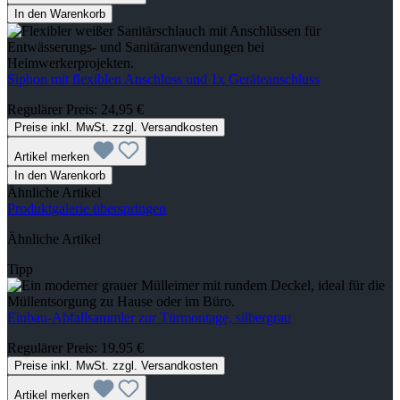
In den Warenkorb
Siphon mit flexiblen Anschluss und 1x Geräteanschluss
Regulärer Preis:
24,95 €
Preise inkl. MwSt. zzgl. Versandkosten
Artikel merken
In den Warenkorb
Ähnliche Artikel
Produktgalerie überspringen
Ähnliche Artikel
Tipp
Einbau-Abfallsammler zur Türmontage, silbergrau
Regulärer Preis:
19,95 €
Preise inkl. MwSt. zzgl. Versandkosten
Artikel merken