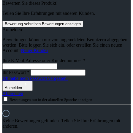
Bewerten Sie dieses Produkt!
Teilen Sie Ihre Erfahrungen mit anderen Kunden.
Bewertung schreiben
Bewertungen anzeigen
Anmelden
Bewertungen können nur von angemeldeten Benutzern abgegeben
werden. Bitte loggen Sie sich ein, oder erstellen Sie einen neuen
Account.
Neuer Kunde?
Ihre E-Mail-Adresse oder Kundennummer
*
Ihr Passwort
*
Ich habe mein Passwort vergessen.
Anmelden
Abbrechen
Bewertungen nur in der aktuellen Sprache anzeigen.
Keine Bewertungen gefunden. Teilen Sie Ihre Erfahrungen mit
anderen.