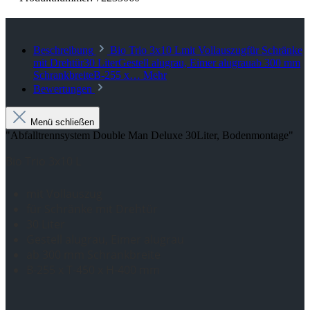
Beschreibung
Bio Trio 3x10 Lmit Vollauszugfür Schränke
mit Drehtür30 LiterGestell alugrau, Eimer alugrauab 300 mm
SchrankbreiteB-255 x…
Mehr
Bewertungen
Menü schließen
"Abfalltrennsystem Double Man Deluxe 30Liter, Bodenmontage"
Bio Trio 3x10 L
mit Vollauszug
für Schränke mit Drehtür
30 Liter
Gestell alugrau, Eimer alugrau
ab 300 mm Schrankbreite
B-255 x T-450 x H-400 mm