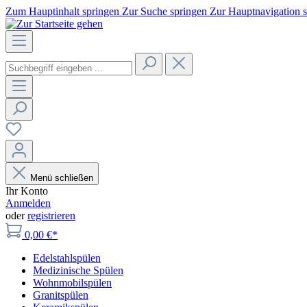
Zum Hauptinhalt springen
Zur Suche springen
Zur Hauptnavigation 
Menü schließen
Ihr Konto
Anmelden
oder
registrieren
0,00 €*
Edelstahlspülen
Medizinische Spülen
Wohnmobilspülen
Granitspülen