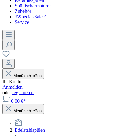
Keramikspülen
Spültischarmaturen
Zubehör
%Special-Sale%
Service
Menü schließen
Ihr Konto
Anmelden
oder
registrieren
0,00 €*
Menü schließen
Edelstahlspülen
/