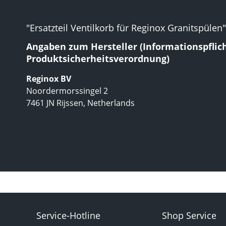
"Ersatzteil Ventilkorb für Reginox Granitspülen"
Angaben zum Hersteller (Informationspflic
Produktsicherheitsverordnung)
Reginox BV
Noordermorssingel 2
7461 JN Rijssen, Netherlands
+49(0)2371 788 60
info@reginox.de
Service-Hotline
Shop Service