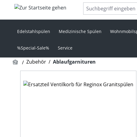
m Hauptinhalt springen
Zur Suche springen
Zur Hauptnavigation springen
Edelstahlspülen
Medizinische Spülen
Wohnmobils
%Special-Sale%
Service
Zubehör
/
Ablaufgarnituren
Bildergalerie überspringen