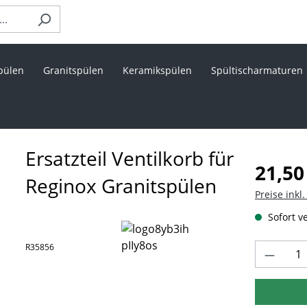
pülen
Granitspülen
Keramikspülen
Spültischarmaturen
Ersatzteil Ventilkorb für
Regulärer 
21,50
Reginox Granitspülen
Preise inkl
Sofort ve
Produk
R35856