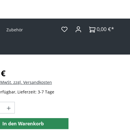
0,00 €*
Zubehör
Preis:
 €
. MwSt. zzgl. Versandkosten
rfügbar, Lieferzeit: 3-7 Tage
t Anzahl: Gib den gewünschten Wert ein 
In den Warenkorb