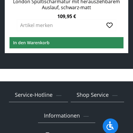
London Spültischarmatur mit herausziehbarem
Auslauf, schwarz-matt
109,95 €
Regulärer Preis:
Artikel merken
In den Warenkorb
Service-Hotline
Shop Service
Informationen
Werkzeu