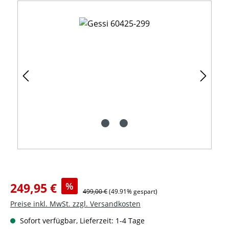
Bildergalerie überspringen
Verkaufspreis:
249,95 €
%
Regulärer Preis:
499,00 €
(49.91% gespart)
Preise inkl. MwSt. zzgl. Versandkosten
Sofort verfügbar, Lieferzeit: 1-4 Tage