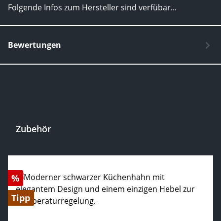
Folgende Infos zum Hersteller sind verfübar...
Mehr
Bewertungen
Zubehör
Produktgalerie überspringen
Rabatt
%
Tipp