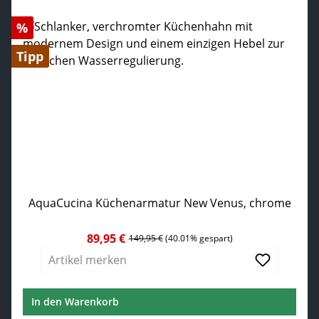
Rabatt
%
Tipp
AquaCucina Küchenarmatur New Venus, chrome
89,95 €
Verkaufspreis:
Regulärer Preis:
149,95 €
(40.01% gespart)
Artikel merken
In den Warenkorb