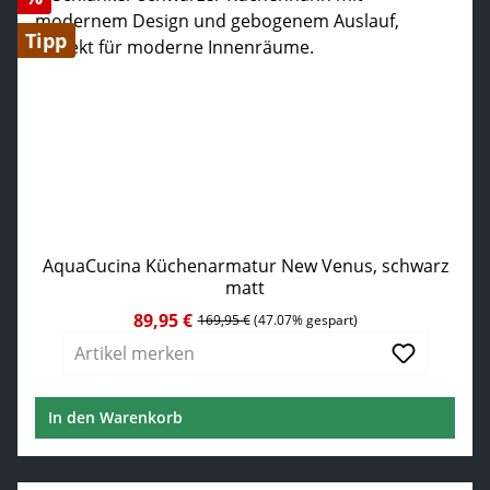
Tipp
AquaCucina Küchenarmatur New Venus, schwarz
matt
89,95 €
Verkaufspreis:
Regulärer Preis:
169,95 €
(47.07% gespart)
Artikel merken
In den Warenkorb