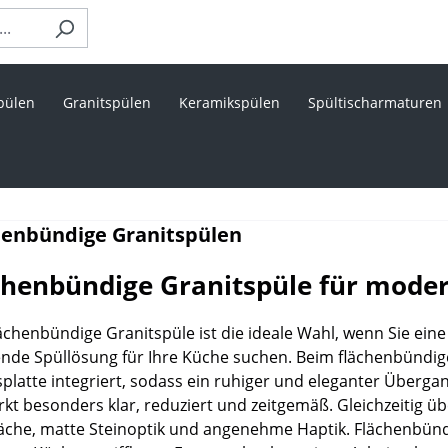
pülen
Granitspülen
Keramikspülen
Spültischarmaturen
henbündige Granitspülen
chenbündige Granitspüle für moder
lächenbündige Granitspüle ist die ideale Wahl, wenn Sie ei
ende Spüllösung für Ihre Küche suchen. Beim flächenbündig
splatte integriert, sodass ein ruhiger und eleganter Überga
rkt besonders klar, reduziert und zeitgemäß. Gleichzeitig ü
äche, matte Steinoptik und angenehme Haptik. Flächenbün