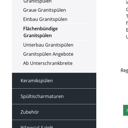
Granitspülen
Graue Granitspülen
Einbau Granitspülen
Flächenbündige
Granitspülen
Unterbau Granitspülen
Granitspülen Angebote
Ab Unterschrankbreite
Reg
Keramikspülen
flä
Regu
Spültischarmaturen
Zubehör
%Special-Sale%