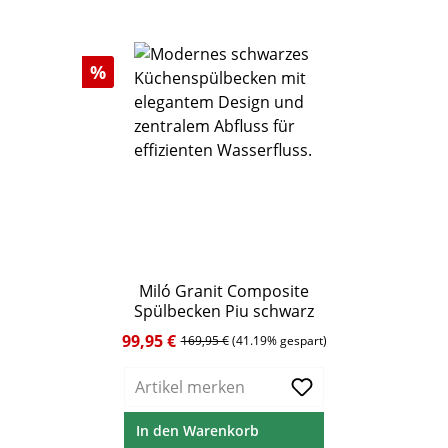
Rabatt
%
Miló Granit Composite
Spülbecken Piu schwarz
99,95 €
Verkaufspreis:
Regulärer Preis:
169,95 €
(41.19% gespart)
Artikel merken
In den Warenkorb