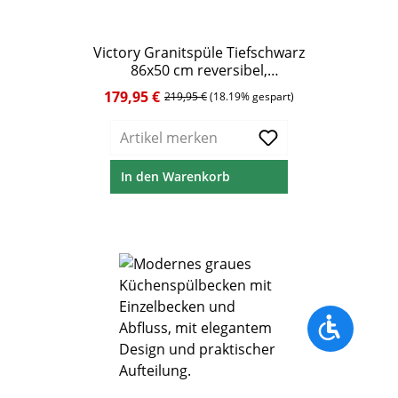
Victory Granitspüle Tiefschwarz
86x50 cm reversibel,
Abtropffläche &
179,95 €
Verkaufspreis:
Regulärer Preis:
219,95 €
(18.19% gespart)
Excenterbedienung, ab 45 cm
Unterschrank
Artikel merken
In den Warenkorb
Werkzeu