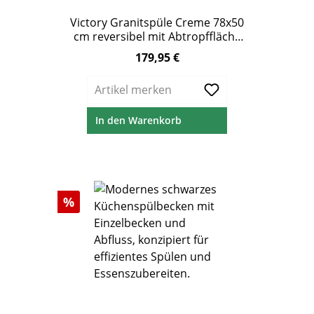
Victory Granitspüle Creme 78x50
cm reversibel mit Abtropffläche
& Excenterbedienung
179,95 €
Regulärer Preis:
Artikel merken
In den Warenkorb
Rabatt
%