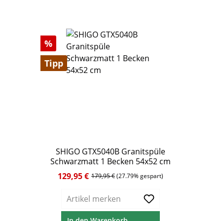
Rabatt
%
Tipp
SHIGO GTX5040B Granitspüle
Schwarzmatt 1 Becken 54x52 cm
129,95 €
Verkaufspreis:
Regulärer Preis:
179,95 €
(27.79% gespart)
Artikel merken
In den Warenkorb