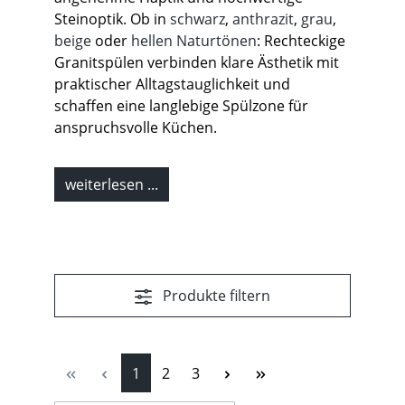
Steinoptik. Ob in
schwarz
,
anthrazit
,
grau
,
beige
oder
hellen Naturtönen
: Rechteckige
Granitspülen verbinden klare Ästhetik mit
praktischer Alltagstauglichkeit und
schaffen eine langlebige Spülzone für
anspruchsvolle Küchen.
weiterlesen ...
Produkte filtern
Seite
Seite
Seite
1
2
3