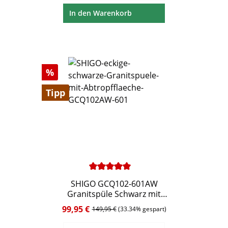
In den Warenkorb
Rabatt
%
Tipp
Durchschnittliche Bewertung von 5 von 5 Ste
SHIGO GCQ102-601AW
Granitspüle Schwarz mit
Abtropffläche 575 x 460 mm
99,95 €
Verkaufspreis:
Regulärer Preis:
149,95 €
(33.34% gespart)