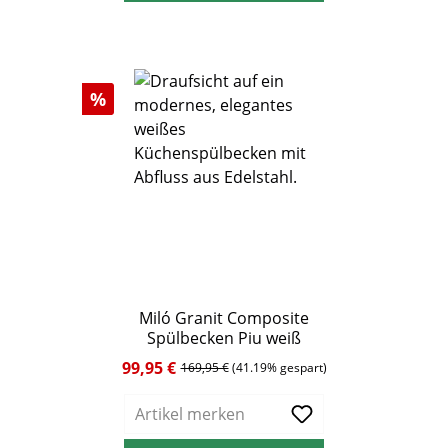
Rabatt
%
Miló Granit Composite
Spülbecken Piu weiß
99,95 €
Verkaufspreis:
Regulärer Preis:
169,95 €
(41.19% gespart)
Artikel merken