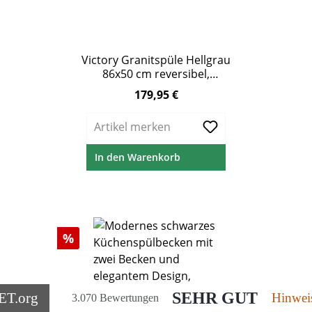
Victory Granitspüle Hellgrau
86x50 cm reversibel,
Abtropffläche &
179,95 €
Regulärer Preis:
Excenterbedienung, ab 45 cm
Unterschrank
Artikel merken
In den Warenkorb
Rabatt
%
SEHR GUT
ET
.org
Hinwei
3.070 Bewertungen