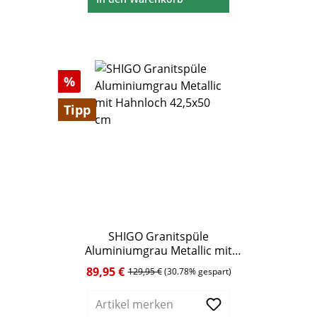
Rabatt
%
Tipp
SHIGO Granitspüle
Aluminiumgrau Metallic mit
Hahnloch 42,5x50 cm
89,95 €
Verkaufspreis:
Regulärer Preis:
129,95 €
(30.78% gespart)
Artikel merken