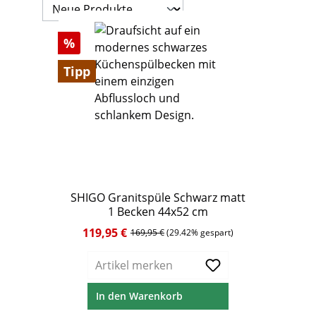
Rabatt
%
Tipp
SHIGO Granitspüle Schwarz matt
1 Becken 44x52 cm
119,95 €
Verkaufspreis:
Regulärer Preis:
169,95 €
(29.42% gespart)
Artikel merken
In den Warenkorb