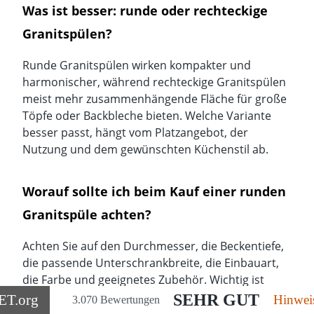
Was ist besser: runde oder rechteckige
Granitspülen?
Runde Granitspülen wirken kompakter und
harmonischer, während rechteckige Granitspülen
meist mehr zusammenhängende Fläche für große
Töpfe oder Backbleche bieten. Welche Variante
besser passt, hängt vom Platzangebot, der
Nutzung und dem gewünschten Küchenstil ab.
Worauf sollte ich beim Kauf einer runden
Granitspüle achten?
Achten Sie auf den Durchmesser, die Beckentiefe,
die passende Unterschrankbreite, die Einbauart,
die Farbe und geeignetes Zubehör. Wichtig ist
außerdem, ob die Spüle als Hauptspüle,
SEHR GUT
ET
.org
Hinwei
3.070 Bewertungen
Zweitspüle oder kompakte Lösung für eine kleine