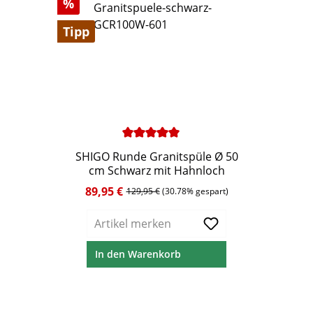
Rabatt
%
Tipp
Durchschnittliche Bewertung von 5 von 5 Ste
SHIGO Runde Granitspüle Ø 50
cm Schwarz mit Hahnloch
89,95 €
Verkaufspreis:
Regulärer Preis:
129,95 €
(30.78% gespart)
Artikel merken
In den Warenkorb