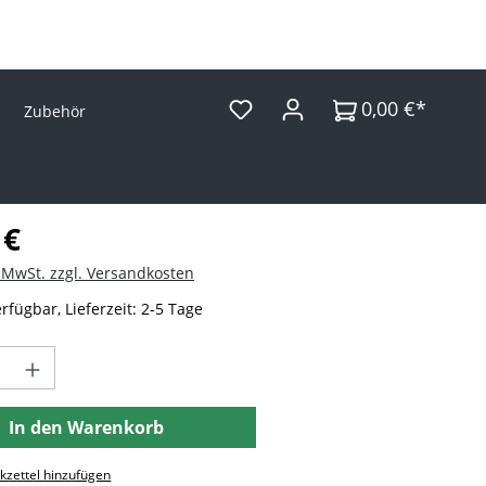
0,00 €*
Zubehör
Preis:
 €
. MwSt. zzgl. Versandkosten
rfügbar, Lieferzeit: 2-5 Tage
t Anzahl: Gib den gewünschten Wert ein 
In den Warenkorb
zettel hinzufügen