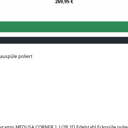
269,95 €
yramis MEDUSA CORNER 1 1/2B 2D Edelstahl Eckspüle polie