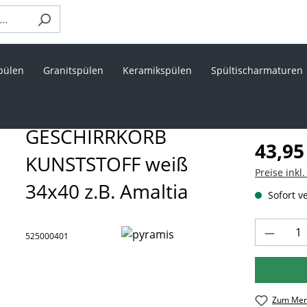
pülen
Granitspülen
Keramikspülen
Spültischarmaturen
GESCHIRRKORB
Regulärer 
43,95
KUNSTSTOFF weiß
Preise inkl
34x40 z.B. Amaltia
Sofort ve
Produk
525000401
Zum Merk