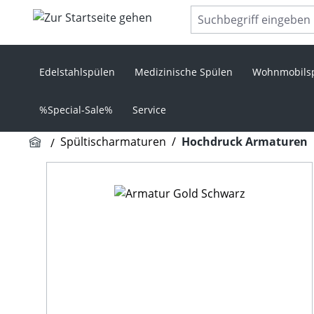
m Hauptinhalt springen
Zur Suche springen
Zur Hauptnavigation springen
Edelstahlspülen
Medizinische Spülen
Wohnmobils
%Special-Sale%
Service
Spültischarmaturen
/
Hochdruck Armaturen
Bildergalerie überspringen