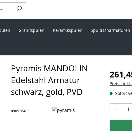
pülen
Granitspülen
Keramikspülen
Spültischarmaturen
Pyramis MANDOLIN
Regulärer 
261,4
Edelstahl Armatur
Preise inkl
schwarz, gold, PVD
Sofort ve
Produk
090928403