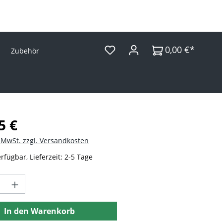
0,00 €*
Zubehör
Preis:
5 €
. MwSt. zzgl. Versandkosten
rfügbar, Lieferzeit: 2-5 Tage
t Anzahl: Gib den gewünschten Wert ein 
In den Warenkorb