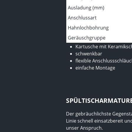
Ausladung (mm)
Anschlussart
Hahnlochbohrung
Geräuschgruppe
Kartusche mit Keramiksc
schwenkbar
flexible Anschlussschläu
einfache Montage
SPÜLTISCHARMATUR
Der gebräuchlichste Gegenstan
Linie schnell einsatzbereit u
unser Anspruch.