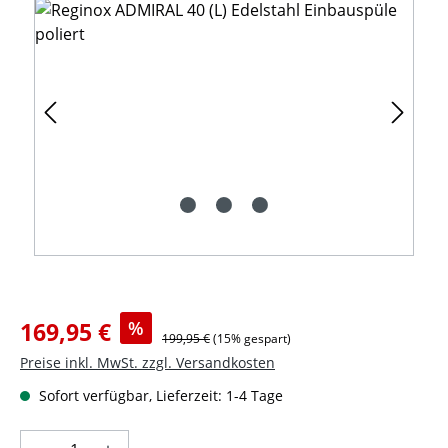
Verkaufspreis:
169,95 €
%
Regulärer Preis:
199,95 €
(15% gespart)
Preise inkl. MwSt. zzgl. Versandkosten
Sofort verfügbar, Lieferzeit: 1-4 Tage
Produkt Anzahl: Gib den gewünschten Wer