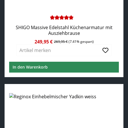
Durchschnittliche Bewertung von 5 von 5 Sternen
SHIGO Massive Edelstahl Küchenarmatur mit
Ausziehbrause
249,95 €
Verkaufspreis:
Regulärer Preis:
269,95 €
(7.41% gespart)
Artikel merken
In den Warenkorb