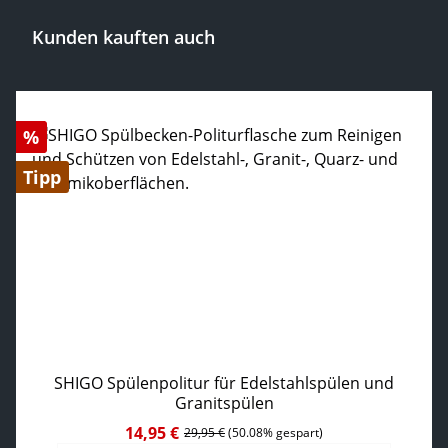
Kunden kauften auch
Produktgalerie überspringen
Rabatt
%
Tipp
SHIGO Spülenpolitur für Edelstahlspülen und
Granitspülen
14,95 €
Verkaufspreis:
Regulärer Preis:
29,95 €
(50.08% gespart)