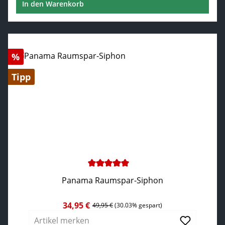
In den Warenkorb
Rabatt
%
Tipp
Durchschnittliche Bewertung von 5 von 5 Sternen
Panama Raumspar-Siphon
34,95 €
Verkaufspreis:
Regulärer Preis:
49,95 €
(30.03% gespart)
Artikel merken