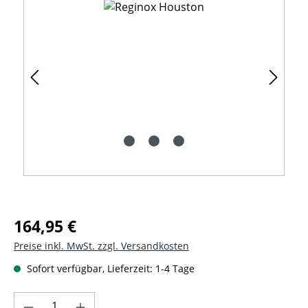
Regulärer Preis:
164,95 €
Preise inkl. MwSt. zzgl. Versandkosten
Sofort verfügbar, Lieferzeit: 1-4 Tage
Produkt Anzahl: Gib den gewünschten Wer