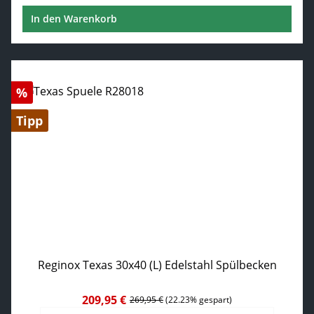
In den Warenkorb
Rabatt
%
Tipp
Reginox Texas 30x40 (L) Edelstahl Spülbecken
209,95 €
Verkaufspreis:
Regulärer Preis:
269,95 €
(22.23% gespart)