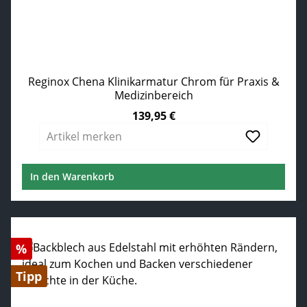
Reginox Chena Klinikarmatur Chrom für Praxis &
Medizinbereich
139,95 €
Regulärer Preis:
Artikel merken
In den Warenkorb
Rabatt
%
Tipp