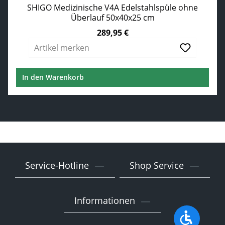
SHIGO Medizinische V4A Edelstahlspüle ohne
Überlauf 50x40x25 cm
289,95 €
Regulärer Preis:
Artikel merken
In den Warenkorb
Service-Hotline
Shop Service
Informationen
Werkzeu