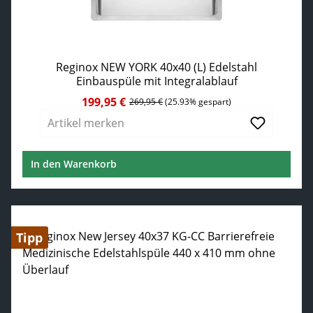
Reginox NEW YORK 40x40 (L) Edelstahl
Einbauspüle mit Integralablauf
199,95 €
Verkaufspreis:
Regulärer Preis:
269,95 €
(25.93% gespart)
Artikel merken
In den Warenkorb
Tipp