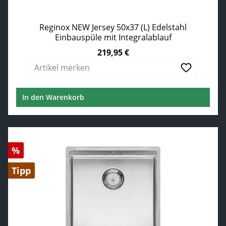
Reginox NEW Jersey 50x37 (L) Edelstahl
Einbauspüle mit Integralablauf
219,95 €
Regulärer Preis:
Artikel merken
In den Warenkorb
Rabatt
%
Tipp