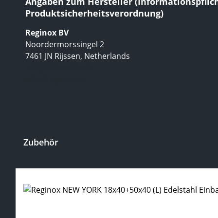
Angaben zum Hersteller (Informationspflic
Produktsicherheitsverordnung)
Reginox BV
Noordermorssingel 2
7461 JN Rijssen, Netherlands
+49(0)2371 788 60
info@reginox.de
Zubehör
Produktgalerie überspringen