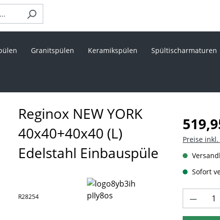
pülen
Granitspülen
Keramikspülen
Spültischarmaturen
Reginox NEW YORK
Regulärer 
519,9
40x40+40x40 (L)
Preise inkl
Edelstahl Einbauspüle
Versandk
Sofort ve
Produk
R28254