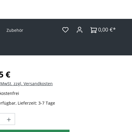
0,00 €*
Zubehör
Preis:
5 €
. MwSt. zzgl. Versandkosten
ostenfrei
rfügbar, Lieferzeit: 3-7 Tage
t Anzahl: Gib den gewünschten Wert ein 