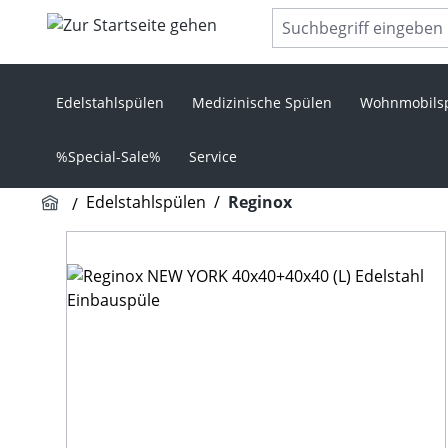
m Hauptinhalt springen
Zur Suche springen
Zur Hauptnavigation springen
Edelstahlspülen
Medizinische Spülen
Wohnmobils
%Special-Sale%
Service
Edelstahlspülen
/
Reginox
Bildergalerie überspringen