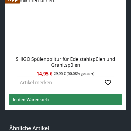
SHIGO Spülenpolitur für Edelstahlspülen und
Granitspülen
14,95 €
Verkaufspreis:
Regulärer Preis:
29,95 €
(50.08% gespart)
Artikel merken
In den Warenkorb
Ähnliche Artikel