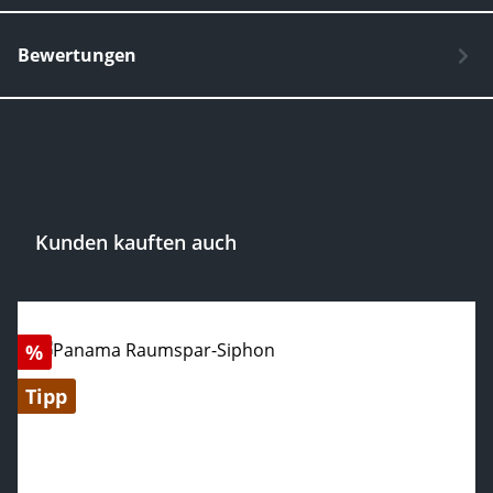
Bewertungen
Kunden kauften auch
Produktgalerie überspringen
Rabatt
%
Tipp