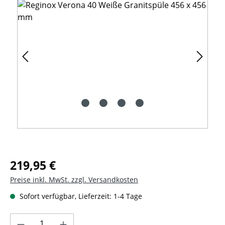
Regulärer Preis:
219,95 €
Preise inkl. MwSt. zzgl. Versandkosten
Sofort verfügbar, Lieferzeit: 1-4 Tage
Produkt Anzahl: Gib den gewünschten Wer