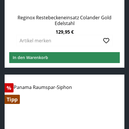
Reginox Restebeckeneinsatz Colander Gold
Edelstahl
129,95 €
Regulärer Preis:
Artikel merken
In den Warenkorb
Rabatt
%
Tipp