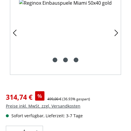
Verkaufspreis:
314,74 €
%
Regulärer Preis:
499,00 €
(36.93% gespart)
Preise inkl. MwSt. zzgl. Versandkosten
Sofort verfügbar, Lieferzeit: 3-7 Tage
Produkt Anzahl: Gib den gewünschten Wer