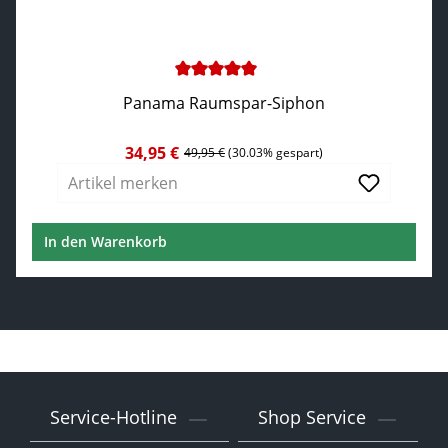
Durchschnittliche Bewertung von 5 von 5 Sternen
Panama Raumspar-Siphon
34,95 €
Verkaufspreis:
Regulärer Preis:
49,95 €
(30.03% gespart)
Artikel merken
In den Warenkorb
Service-Hotline
Shop Service