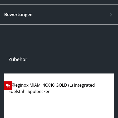
Bewertungen
Zubehör
Produktgalerie überspringen
Rabatt
%