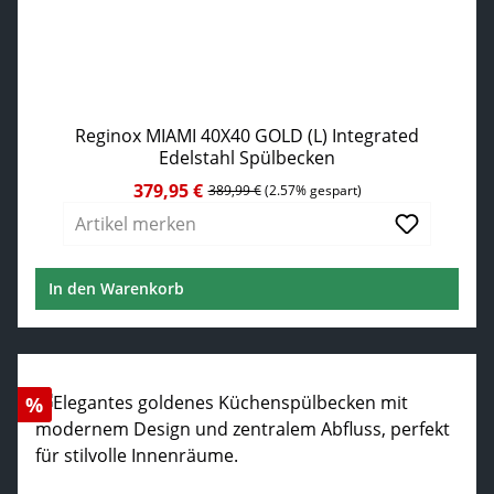
Reginox MIAMI 40X40 GOLD (L) Integrated
Edelstahl Spülbecken
379,95 €
Verkaufspreis:
Regulärer Preis:
389,99 €
(2.57% gespart)
Artikel merken
In den Warenkorb
Rabatt
%