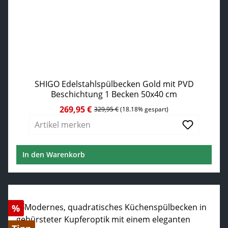
SHIGO Edelstahlspülbecken Gold mit PVD
Beschichtung 1 Becken 50x40 cm
269,95 €
Verkaufspreis:
Regulärer Preis:
329,95 €
(18.18% gespart)
Artikel merken
In den Warenkorb
Rabatt
%