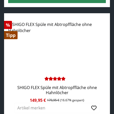
Rabatt
%
Tipp
Durchschnittliche Bewertung von 5 von 5 Sternen
SHIGO FLEX Spüle mit Abtropffläche ohne
Hahnlöcher
149,95 €
Verkaufspreis:
Regulärer Preis:
179,95 €
(16.67% gespart)
Artikel merken