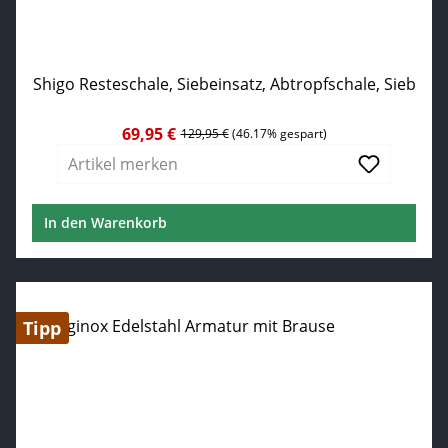
Shigo Resteschale, Siebeinsatz, Abtropfschale, Sieb
69,95 €
Verkaufspreis:
Regulärer Preis:
129,95 €
(46.17% gespart)
Artikel merken
In den Warenkorb
Tipp