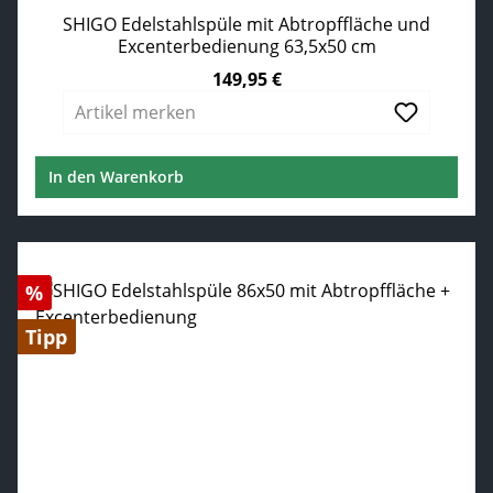
SHIGO Edelstahlspüle mit Abtropffläche und
Excenterbedienung 63,5x50 cm
149,95 €
Regulärer Preis:
Artikel merken
In den Warenkorb
Rabatt
%
Tipp