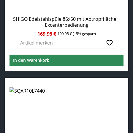
SHIGO Edelstahlspüle 86x50 mit Abtropffläche +
Excenterbedienung
169,95 €
Verkaufspreis:
Regulärer Preis:
199,95 €
(15% gespart)
Artikel merken
In den Warenkorb