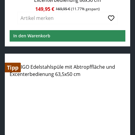
Excenterbedienung 86x50 cm
149,95 €
Verkaufspreis:
Regulärer Preis:
169,95 €
(11.77% gespart)
Artikel merken
In den Warenkorb
Tipp