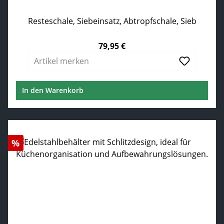
Resteschale, Siebeinsatz, Abtropfschale, Sieb
79,95 €
Regulärer Preis:
Artikel merken
In den Warenkorb
Rabatt
%