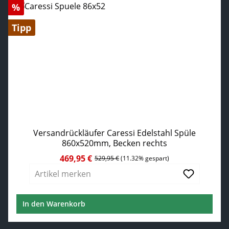
Rabatt
%
Tipp
Versandrückläufer Caressi Edelstahl Spüle
860x520mm, Becken rechts
469,95 €
Verkaufspreis:
Regulärer Preis:
529,95 €
(11.32% gespart)
Artikel merken
In den Warenkorb