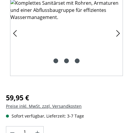
Regulärer Preis:
59,95 €
Preise inkl. MwSt. zzgl. Versandkosten
Sofort verfügbar, Lieferzeit: 3-7 Tage
Produkt Anzahl: Gib den gewünschten Wer