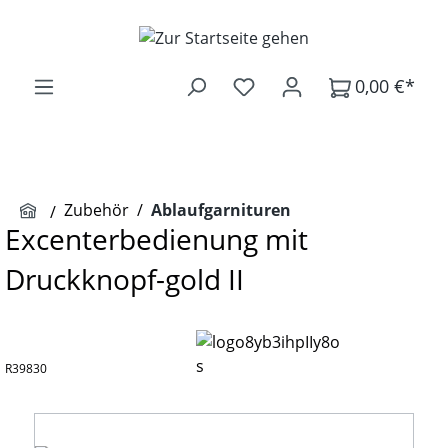
Zum Hauptinhalt springen
0,00 €*
Zubehör
/
Ablaufgarnituren
Excenterbedienung mit
Druckknopf-gold II
R39830
Bildergalerie überspringen