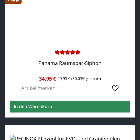
Durchschnittliche Bewertung von 5 von 5 Sternen
Panama Raumspar-Siphon
34,95 €
Verkaufspreis:
Regulärer Preis:
49,95 €
(30.03% gespart)
Artikel merken
In den Warenkorb