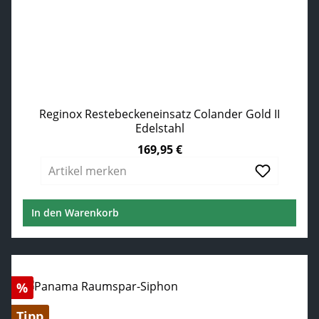
Reginox Restebeckeneinsatz Colander Gold II
Edelstahl
169,95 €
Regulärer Preis:
Artikel merken
In den Warenkorb
Rabatt
%
Tipp