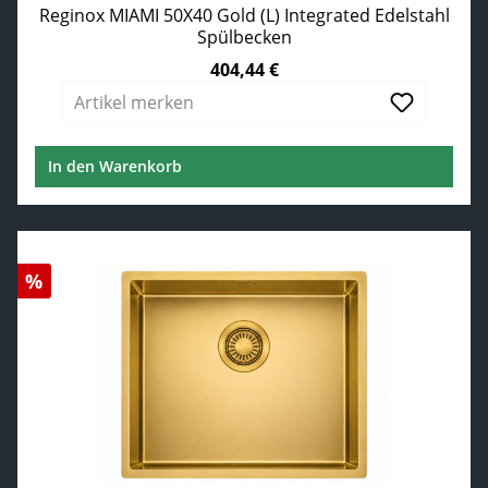
Reginox MIAMI 50X40 Gold (L) Integrated Edelstahl
Spülbecken
404,44 €
Regulärer Preis:
Artikel merken
In den Warenkorb
Rabatt
%