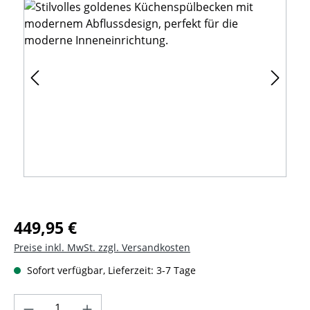
Regulärer Preis:
449,95 €
Preise inkl. MwSt. zzgl. Versandkosten
Sofort verfügbar, Lieferzeit: 3-7 Tage
Produkt Anzahl: Gib den gewünschten Wer