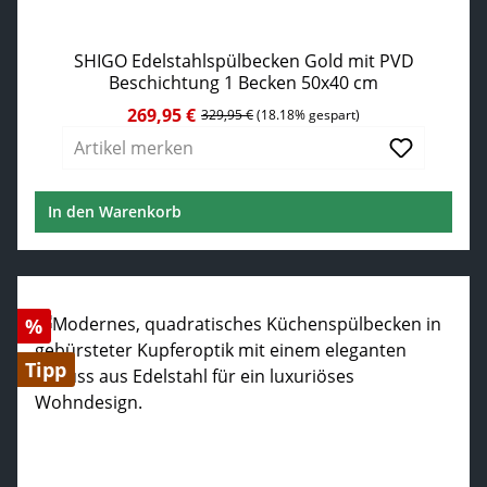
SHIGO Edelstahlspülbecken Gold mit PVD
Beschichtung 1 Becken 50x40 cm
269,95 €
Verkaufspreis:
Regulärer Preis:
329,95 €
(18.18% gespart)
Artikel merken
In den Warenkorb
Rabatt
%
Tipp