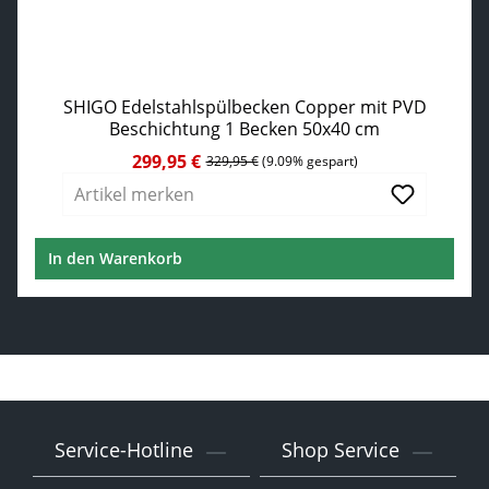
SHIGO Edelstahlspülbecken Copper mit PVD
Beschichtung 1 Becken 50x40 cm
299,95 €
Verkaufspreis:
Regulärer Preis:
329,95 €
(9.09% gespart)
Artikel merken
In den Warenkorb
Service-Hotline
Shop Service