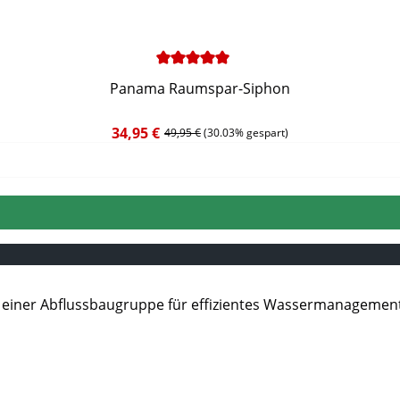
Panama Raumspar-Siphon
34,95 €
Regulärer Preis:
49,95 €
(30.03% gespart)