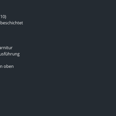
/10)
 beschichtet
arnitur
ausführung
on oben