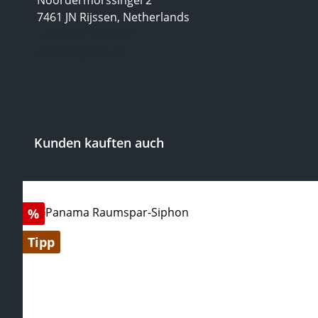
Noordermorssingel 2
7461 JN Rijssen, Netherlands
+49(0)2371 788 60
info@reginox.de
Kunden kauften auch
Produktgalerie überspringen
Rabatt
%
Tipp