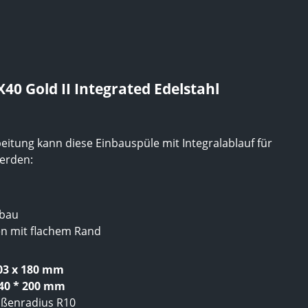
0 Gold II Integrated Edelstahl
eitung kann diese Einbauspüle mit Integralablauf für
erden:
nbau
n mit flachem Rand
403 x 180 mm
440 * 200 mm
ußenradius R10