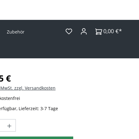
0,00 €*
Zubehör
Preis:
5 €
. MwSt. zzgl. Versandkosten
ostenfrei
rfügbar, Lieferzeit: 3-7 Tage
t Anzahl: Gib den gewünschten Wert ein 