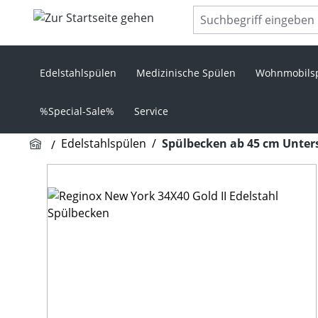
m Hauptinhalt springen
Zur Suche springen
Zur Hauptnavigation springen
Edelstahlspülen
Medizinische Spülen
Wohnmobils
%Special-Sale%
Service
Edelstahlspülen
/
Spülbecken ab 45 cm Unter
Bildergalerie überspringen