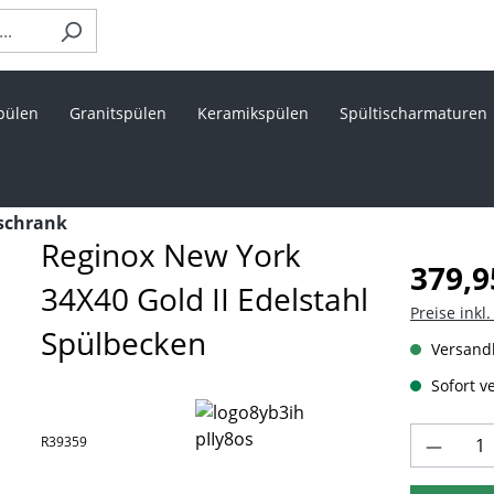
pülen
Granitspülen
Keramikspülen
Spültischarmaturen
schrank
Reginox New York
Regulärer 
379,9
34X40 Gold II Edelstahl
Preise inkl
Spülbecken
Versandk
Sofort ve
Produk
R39359