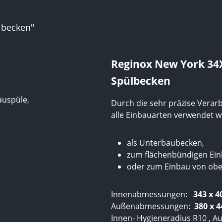
lbecken"
Reginox New York 34X4
Spülbecken
auspüle,
Durch die sehr präzise Verarb
alle Einbauarten verwendet w
als Unterbaubecken,
zum flächenbündigen Ei
oder zum Einbau von obe
Innenabmessungen:
34
3 x 
Außenabmessungen:
38
0 x 
Innen- Hygieneradius R10 , A