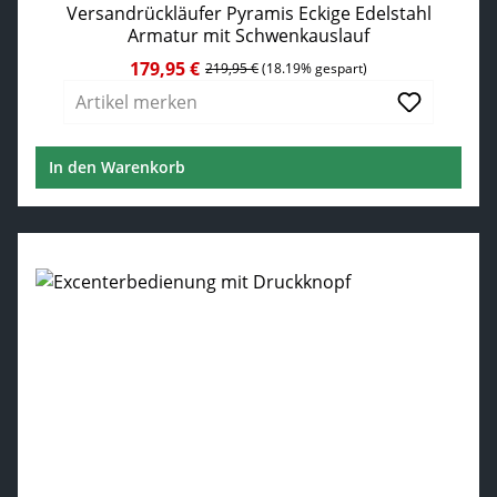
Durchschnittliche Bewertung von 5 von 5 Sternen
Versandrückläufer Pyramis Eckige Edelstahl
Armatur mit Schwenkauslauf
179,95 €
Verkaufspreis:
Regulärer Preis:
219,95 €
(18.19% gespart)
Artikel merken
In den Warenkorb