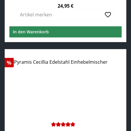
24,95 €
Regulärer Preis:
Artikel merken
In den Warenkorb
Rabatt
%