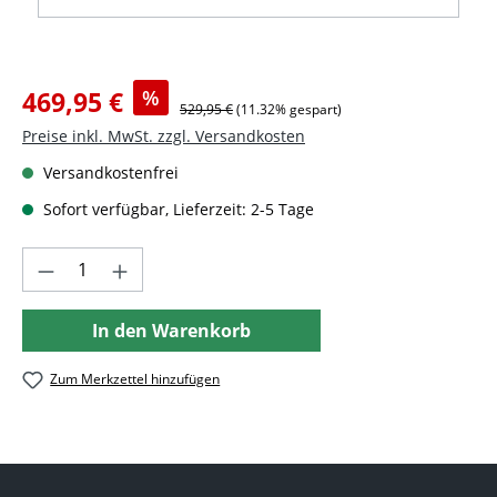
Verkaufspreis:
469,95 €
%
Regulärer Preis:
529,95 €
(11.32% gespart)
Preise inkl. MwSt. zzgl. Versandkosten
Versandkostenfrei
Sofort verfügbar, Lieferzeit: 2-5 Tage
Produkt Anzahl: Gib den gewünschten Wer
In den Warenkorb
Zum Merkzettel hinzufügen