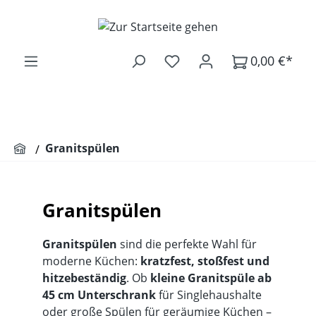
Zum Hauptinhalt springen
0,00 €*
Granitspülen
Granitspülen
Granitspülen
sind die perfekte Wahl für
moderne Küchen:
kratzfest, stoßfest und
hitzebeständig
. Ob
kleine Granitspüle ab
45 cm Unterschrank
für Singlehaushalte
oder
große Spülen für geräumige Küchen
–