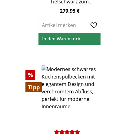
Tiefschwarz zum
flächenbündigen Einbau – ab 60
279,95 €
Regulärer Preis:
cm Unterschrank
Artikel merken
In den Warenkorb
Rabatt
%
Tipp