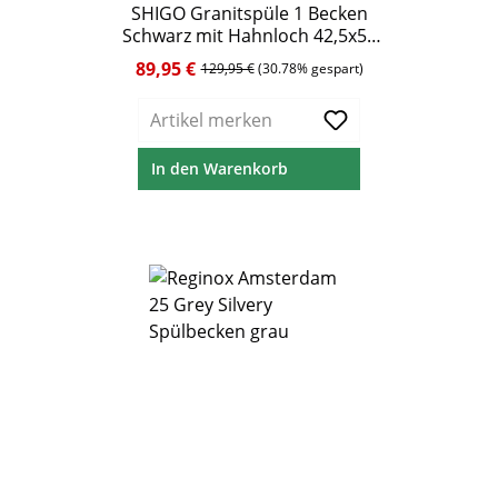
Durchschnittliche Bewertung von 5 von 5 Ste
SHIGO Granitspüle 1 Becken
Schwarz mit Hahnloch 42,5x50
cm
89,95 €
Verkaufspreis:
Regulärer Preis:
129,95 €
(30.78% gespart)
Artikel merken
In den Warenkorb