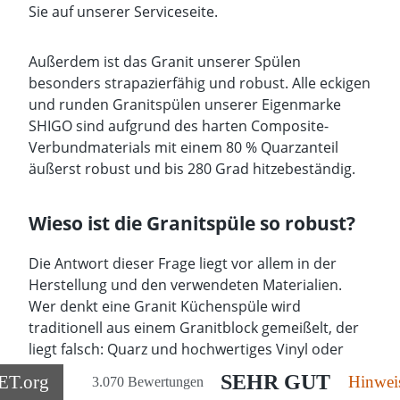
Sie auf unserer
Serviceseite
.
Außerdem ist das Granit unserer Spülen
besonders strapazierfähig und robust. Alle eckigen
und runden Granitspülen unserer Eigenmarke
SHIGO sind aufgrund des harten Composite-
Verbundmaterials mit einem 80 % Quarzanteil
äußerst robust und bis 280 Grad hitzebeständig.
Wieso ist die Granitspüle so robust?
Die Antwort dieser Frage liegt vor allem in der
Herstellung und den verwendeten Materialien.
Wer denkt eine Granit Küchenspüle wird
traditionell aus einem Granitblock gemeißelt, der
liegt falsch: Quarz und hochwertiges Vinyl oder
Acryl setzen den Grundstein für die erfolgreiche
SEHR GUT
ET
.org
Hinwei
3.070 Bewertungen
Herstellung einer Granitspüle. Das sogenannte