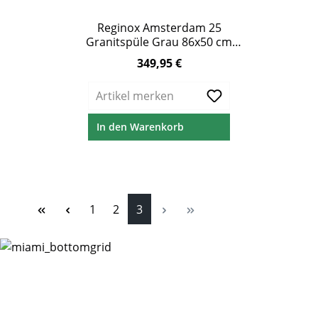
Reginox Amsterdam 25
Granitspüle Grau 86x50 cm
Doppelbecken
349,95 €
Regulärer Preis:
Artikel merken
In den Warenkorb
Seite
Seite
Seite
1
2
3