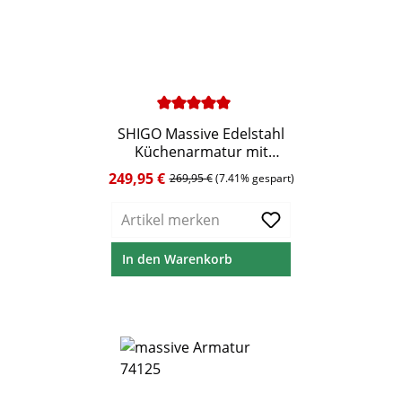
Durchschnittliche Bewertung von 5 von 5 Ste
SHIGO Massive Edelstahl
Küchenarmatur mit
Ausziehbrause
249,95 €
Verkaufspreis:
Regulärer Preis:
269,95 €
(7.41% gespart)
Artikel merken
In den Warenkorb