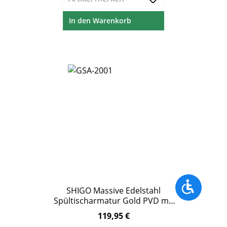
In den Warenkorb
Werkzeu
SHIGO Massive Edelstahl
Spültischarmatur Gold PVD mit
Schwenkauslauf
119,95 €
Regulärer Preis: