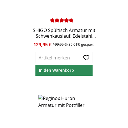
Durchschnittliche Bewertung von 5 von 5 Ste
SHIGO Spültisch Armatur mit
Schwenkauslauf. Edelstahl
massiv
129,95 €
Verkaufspreis:
Regulärer Preis:
199,95 €
(35.01% gespart)
Artikel merken
In den Warenkorb