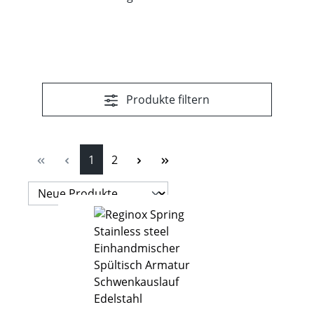
Produkte filtern
Seite
Seite
1
2