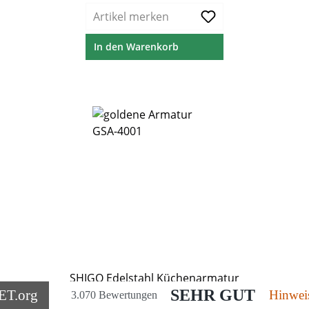
Artikel merken
In den Warenkorb
SHIGO Edelstahl Küchenarmatur
Gold PVD ausziehbar
SEHR GUT
ET
.org
Hinwei
3.070 Bewertungen