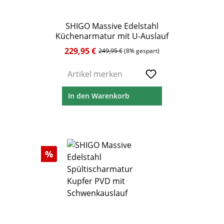
SHIGO Massive Edelstahl
Küchenarmatur mit U-Auslauf
229,95 €
Verkaufspreis:
Regulärer Preis:
249,95 €
(8% gespart)
Artikel merken
In den Warenkorb
Rabatt
%