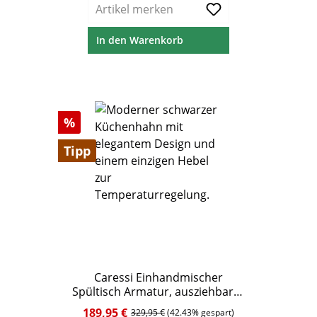
Artikel merken
In den Warenkorb
Rabatt
%
Tipp
Caressi Einhandmischer
Spültisch Armatur, ausziehbarer
Auslauf, schwarz
189,95 €
Verkaufspreis:
Regulärer Preis:
329,95 €
(42.43% gespart)