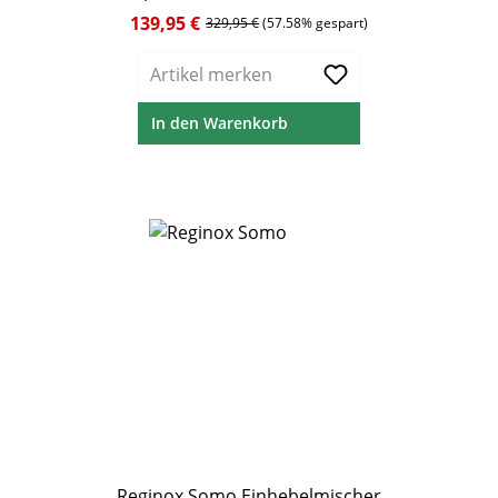
139,95 €
Verkaufspreis:
Regulärer Preis:
329,95 €
(57.58% gespart)
Artikel merken
In den Warenkorb
Reginox Somo Einhebelmischer