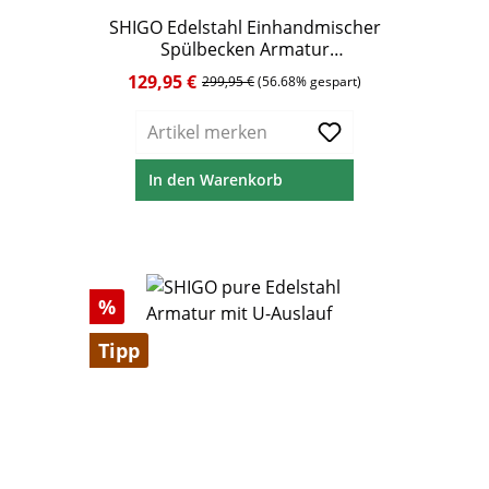
Durchschnittliche Bewertung von 5 von 5 Ste
SHIGO Edelstahl Einhandmischer
Spülbecken Armatur
Schwenkauslauf, kupfer
129,95 €
Verkaufspreis:
Regulärer Preis:
299,95 €
(56.68% gespart)
Artikel merken
In den Warenkorb
Rabatt
%
Tipp