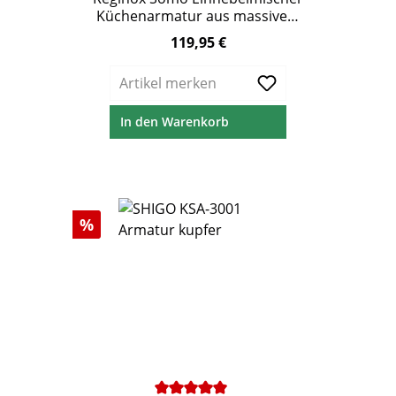
Küchenarmatur aus massivem
Edelstahl
119,95 €
Regulärer Preis:
Artikel merken
In den Warenkorb
Rabatt
%