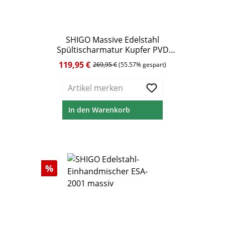
SHIGO Massive Edelstahl
Spültischarmatur Kupfer PVD
mit Schwenkauslauf
119,95 €
Verkaufspreis:
Regulärer Preis:
269,95 €
(55.57% gespart)
Artikel merken
In den Warenkorb
Rabatt
%