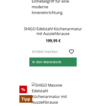
SHIGO Edelstahl Küchenarmatur
mit Ausziehbrause
199,95 €
Regulärer Preis:
Artikel merken
In den Warenkorb
Rabatt
%
Tipp