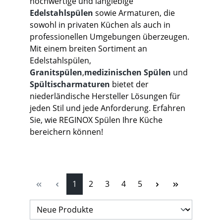
hochwertige und langlebige
Edelstahlspülen
sowie Armaturen, die
sowohl in privaten Küchen als auch in
professionellen Umgebungen überzeugen.
Mit einem breiten Sortiment an
Edelstahlspülen,
Granitspülen
,
medizinischen Spülen
und
Spültischarmaturen
bietet der
niederländische Hersteller Lösungen für
jeden Stil und jede Anforderung. Erfahren
Sie, wie REGINOX Spülen Ihre Küche
bereichern können!
Seite
Seite
Seite
Seite
Seite
1
2
3
4
5