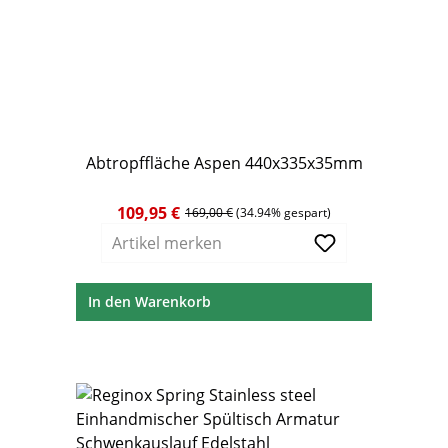
Abtropffläche Aspen 440x335x35mm
109,95 €
Verkaufspreis:
Regulärer Preis:
169,00 €
(34.94% gespart)
Artikel merken
In den Warenkorb