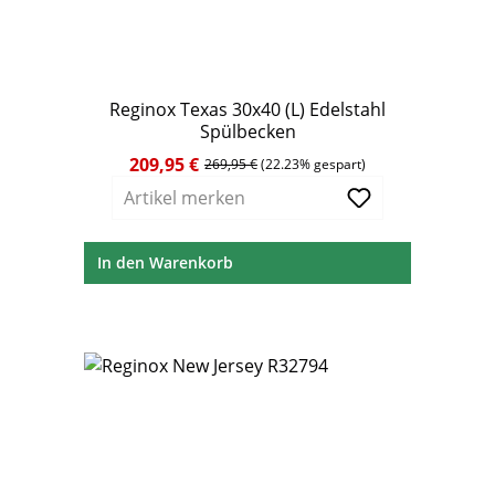
Reginox Texas 30x40 (L) Edelstahl
Spülbecken
209,95 €
Verkaufspreis:
Regulärer Preis:
269,95 €
(22.23% gespart)
Artikel merken
In den Warenkorb