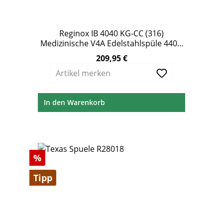
Reginox IB 4040 KG-CC (316)
Medizinische V4A Edelstahlspüle 440 x
440 mm ohne Überlauf
209,95 €
Regulärer Preis:
Artikel merken
In den Warenkorb
Rabatt
%
Tipp