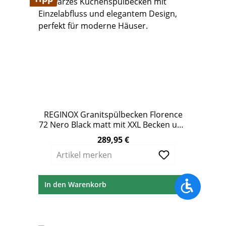
REGINOX Granitspülbecken Florence
72 Nero Black matt mit XXL Becken und
Hahnloch
289,95 €
Regulärer Preis:
Artikel merken
Werkzeu
In den Warenkorb