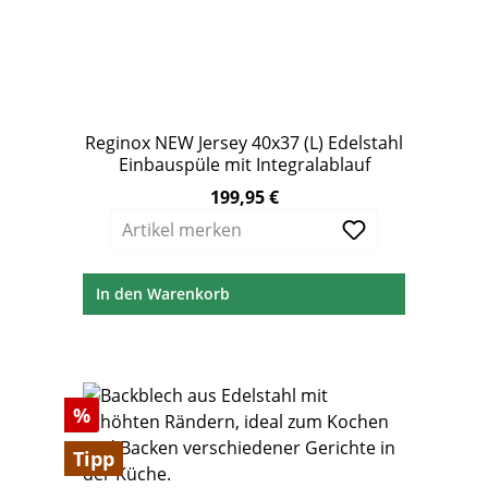
Reginox NEW Jersey 40x37 (L) Edelstahl
Einbauspüle mit Integralablauf
199,95 €
Regulärer Preis:
Artikel merken
In den Warenkorb
Rabatt
%
Tipp