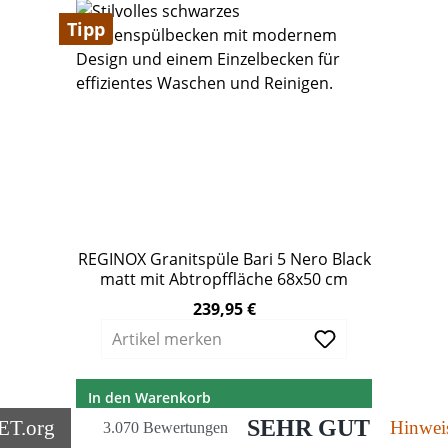
Tipp
REGINOX Granitspüle Bari 5 Nero Black
matt mit Abtropffläche 68x50 cm
239,95 €
Regulärer Preis:
Artikel merken
In den Warenkorb
SEHR GUT
ET
.org
Hinwei
3.070 Bewertungen